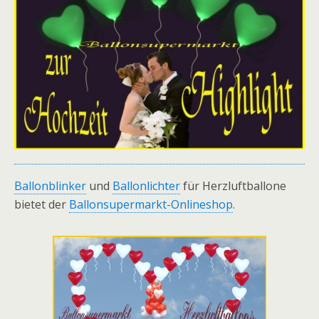
Ballonblinker
und
Ballonlichter
für Herzluftballone
bietet der
Ballonsupermarkt-Onlineshop
.